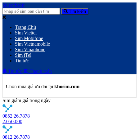
blueorbsoft
Tìm kiếm
Trang Chủ
Sim Viettel
Sim Mobifone
Sim Vietnamobile
Sim Vinaphone
Sim iTel
Tin tức
Tin tức
Thanh toán
Chọn mua giá ưu đãi tại
khosim.com
Sim giảm giá trong ngày
0852.26.7878
2.050.000
0812.26.7878