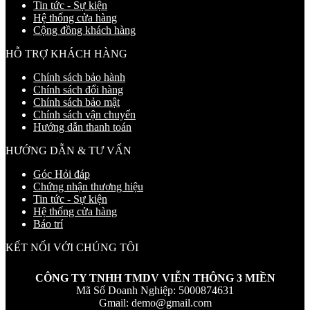
Tin tức - Sự kiện
Hệ thống cửa hàng
Cộng đồng khách hàng
HỖ TRỢ KHÁCH HÀNG
Chính sách bảo hành
Chính sách đổi hàng
Chính sách bảo mật
Chính sách vận chuyển
Hướng dẫn thanh toán
HƯỚNG DẪN & TƯ VẤN
Góc Hỏi đáp
Chứng nhận thương hiệu
Tin tức - Sự kiện
Hệ thống cửa hàng
Báo trí
KẾT NỐI VỚI CHÚNG TÔI
CÔNG TY TNHH TMDV VIỄN THÔNG 3 MIỀN
Mã Số Doanh Nghiệp: 5000874631
Gmail:
demo@gmail.com