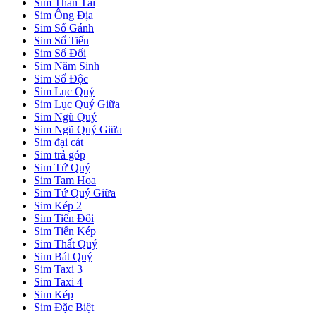
Sim Thần Tài
Sim Ông Địa
Sim Số Gánh
Sim Số Tiến
Sim Số Đối
Sim Năm Sinh
Sim Số Độc
Sim Lục Quý
Sim Lục Quý Giữa
Sim Ngũ Quý
Sim Ngũ Quý Giữa
Sim đại cát
Sim trả góp
Sim Tứ Quý
Sim Tam Hoa
Sim Tứ Quý Giữa
Sim Kép 2
Sim Tiến Đôi
Sim Tiến Kép
Sim Thất Quý
Sim Bát Quý
Sim Taxi 3
Sim Taxi 4
Sim Kép
Sim Đặc Biệt