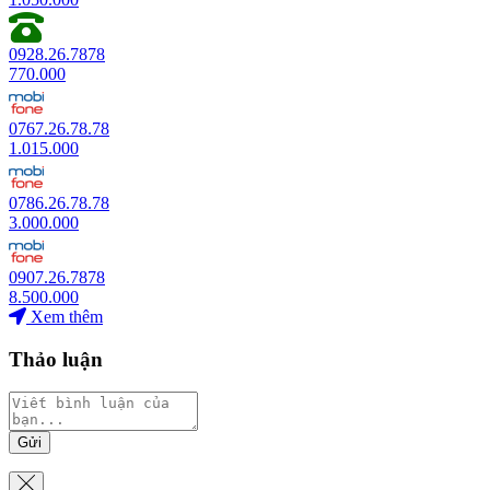
0928.26.7878
770.000
0767.26.78.78
1.015.000
0786.26.78.78
3.000.000
0907.26.7878
8.500.000
Xem thêm
Thảo luận
Gửi