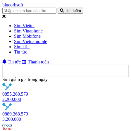
blueorbsoft
Tìm kiếm
Sim Viettel
Sim Vinaphone
Sim Mobifone
Sim Vietnamobile
Sim iTel
Tin tức
Tin tức
Thanh toán
Sim giảm giá trong ngày
0855.268.579
2.200.000
0889.268.579
3.200.000