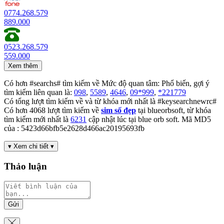
0774.268.579
889.000
0523.268.579
559.000
Xem thêm
Có hơn #searchs# tìm kiếm về Mức độ quan tâm:
Phổ biến
, gợi ý
tìm kiếm liên quan
là:
098
,
5589
,
4646
,
09*999
,
*221779
Có tổng lượt tìm kiếm về và từ khóa mới nhất là #keysearchnewrc#
Có hơn
4068
lượt tìm kiếm về
sim số đẹp
tại blueorbsoft, từ khóa
tìm kiếm mới nhất là
6231
cập nhật lúc tại blue orb soft.
Mã MD5
của : 5423d66bfb5e2628d466ac20195693fb
▾ Xem chi tiết ▾
Thảo luận
Gửi