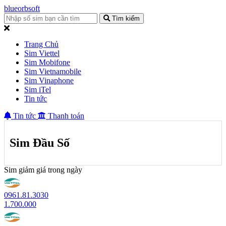
blueorbsoft
Tìm kiếm
Trang Chủ
Sim Viettel
Sim Mobifone
Sim Vietnamobile
Sim Vinaphone
Sim iTel
Tin tức
Tin tức
Thanh toán
Sim Đầu Số
Sim giảm giá trong ngày
0961.81.3030
1.700.000