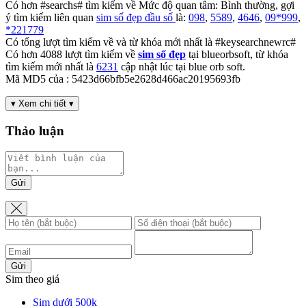
Có hơn #searchs# tìm kiếm về Mức độ quan tâm:
Bình thường
, gợi
ý tìm kiếm liên quan
sim số đẹp đầu số
là:
098
,
5589
,
4646
,
09*999
,
*221779
Có tổng lượt tìm kiếm về và từ khóa mới nhất là #keysearchnewrc#
Có hơn
4088
lượt tìm kiếm về
sim số đẹp
tại blueorbsoft, từ khóa
tìm kiếm mới nhất là
6231
cập nhật lúc tại blue orb soft.
Mã MD5 của : 5423d66bfb5e2628d466ac20195693fb
▾ Xem chi tiết ▾
Thảo luận
Gửi
Gửi
Sim theo giá
Sim dưới 500k