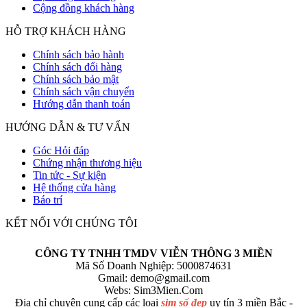
Cộng đồng khách hàng
HỖ TRỢ KHÁCH HÀNG
Chính sách bảo hành
Chính sách đổi hàng
Chính sách bảo mật
Chính sách vận chuyển
Hướng dẫn thanh toán
HƯỚNG DẪN & TƯ VẤN
Góc Hỏi đáp
Chứng nhận thương hiệu
Tin tức - Sự kiện
Hệ thống cửa hàng
Báo trí
KẾT NỐI VỚI CHÚNG TÔI
CÔNG TY TNHH TMDV VIỄN THÔNG 3 MIỀN
Mã Số Doanh Nghiệp: 5000874631
Gmail:
demo@gmail.com
Webs: Sim3Mien.Com
Địa chỉ chuyên cung cấp các loại
sim số đẹp
uy tín 3 miền Bắc -