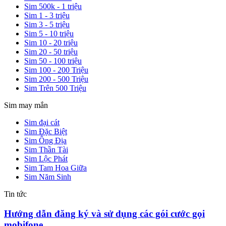
Sim 500k - 1 triệu
Sim 1 - 3 triệu
Sim 3 - 5 triệu
Sim 5 - 10 triệu
Sim 10 - 20 triệu
Sim 20 - 50 triệu
Sim 50 - 100 triệu
Sim 100 - 200 Triệu
Sim 200 - 500 Triệu
Sim Trên 500 Triệu
Sim may mắn
Sim đại cát
Sim Đặc Biệt
Sim Ông Địa
Sim Thần Tài
Sim Lộc Phát
Sim Tam Hoa Giữa
Sim Năm Sinh
Tin tức
Hướng dẫn đăng ký và sử dụng các gói cước gọi
mobifone