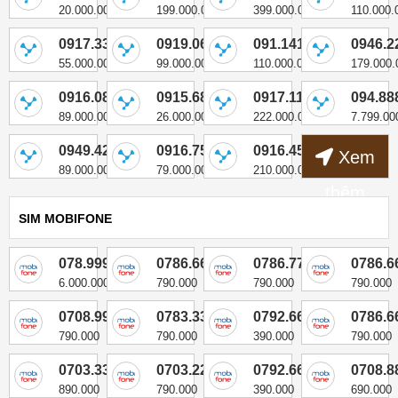
20.000.000
199.000.000
399.000.000
110.000.
0917.33.5678
0919.06.2222
091.141.7777
0946.2
55.000.000
99.000.000
110.000.000
179.000.
0916.08.2222
0915.688.777
0917.111.888
094.88
89.000.000
26.000.000
222.000.000
7.799.00
0949.42.5555
0916.757.979
0916.456.456
Xem
89.000.000
79.000.000
210.000.000
thêm
SIM MOBIFONE
078.999.8181
0786.66.77.44
0786.77.66.00
0786.6
6.000.000
790.000
790.000
790.000
0708.99.44.55
0783.33.77.66
0792.666.511
0786.6
790.000
790.000
390.000
790.000
0703.33.22.11
0703.22.44.11
0792.666.399
0708.8
890.000
790.000
390.000
690.000