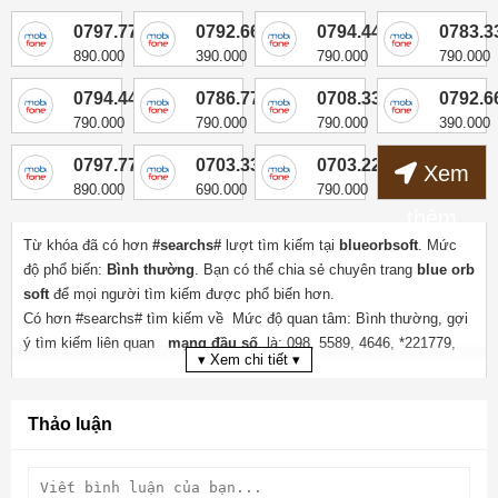
0797.77.88.33
0792.666.144
0794.44.66.00
0783.3
890.000
390.000
790.000
790.000
0794.44.55.33
0786.77.66.44
0708.33.77.55
0792.6
790.000
790.000
790.000
390.000
0797.77.11.99
0703.33.66.44
0703.22.99.55
Xem
890.000
690.000
790.000
thêm
Từ khóa
đã có hơn
#searchs#
lượt tìm kiếm tại
blueorbsoft
. Mức
độ phổ biến:
Bình thường
. Bạn có thể chia sẻ chuyên trang
blue orb
soft
để mọi người tìm kiếm được phổ biến hơn.
Có hơn #searchs# tìm kiếm về
Mức độ quan tâm:
Bình thường
, gợi
ý tìm kiếm liên quan
mạng đầu số
là:
098
,
5589
,
4646
,
*221779
,
▾ Xem chi tiết ▾
09*999
Có tổng lượt tìm kiếm về
và từ khóa mới nhất là #keysearchnewrc#
Có hơn
3854
lượt tìm kiếm về
sim số đẹp
tại blueorbsoft.com, từ
Thảo luận
khóa tìm kiếm mới nhất là
*250606 AND 7209=7209-- zqGW
cập
nhật lúc tại blueorbsoft.com
Mã MD5 của : 5423d66bfb5e2628d466ac20195693fb