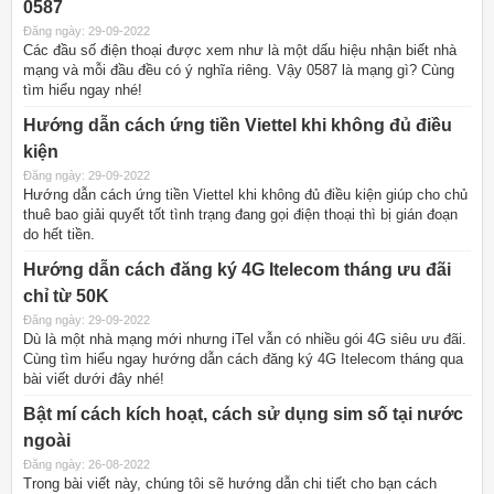
0587
Đăng ngày: 29-09-2022
Các đầu số điện thoại được xem như là một dấu hiệu nhận biết nhà
mạng và mỗi đầu đều có ý nghĩa riêng. Vậy 0587 là mạng gì? Cùng
tìm hiểu ngay nhé!
Hướng dẫn cách ứng tiền Viettel khi không đủ điều
kiện
Đăng ngày: 29-09-2022
Hướng dẫn cách ứng tiền Viettel khi không đủ điều kiện giúp cho chủ
thuê bao giải quyết tốt tình trạng đang gọi điện thoại thì bị gián đoạn
do hết tiền.
Hướng dẫn cách đăng ký 4G Itelecom tháng ưu đãi
chỉ từ 50K
Đăng ngày: 29-09-2022
Dù là một nhà mạng mới nhưng iTel vẫn có nhiều gói 4G siêu ưu đãi.
Cùng tìm hiểu ngay hướng dẫn cách đăng ký 4G Itelecom tháng qua
bài viết dưới đây nhé!
Bật mí cách kích hoạt, cách sử dụng sim số tại nước
ngoài
Đăng ngày: 26-08-2022
Trong bài viết này, chúng tôi sẽ hướng dẫn chi tiết cho bạn cách