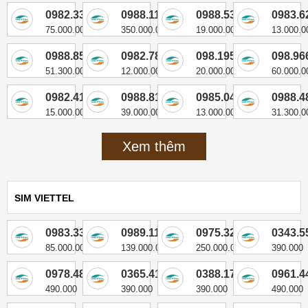
0982.338.333
0988.111.333
0988.534.333
0983.6
75.000.000
350.000.000
19.000.000
13.000.0
0988.858.333
0982.781.333
098.195.8333
098.96
51.300.000
12.000.000
20.000.000
60.000.0
0982.418.333
0988.816.333
0985.04.1333
0988.4
15.000.000
39.000.000
13.000.000
31.300.0
Xem thêm
SIM VIETTEL
0983.333.111
0989.11.77.99
0975.322222
0343.5
85.000.000
139.000.000
250.000.000
390.000
0978.483.205
0365.414.614
0388.170.670
0961.4
490.000
390.000
390.000
490.000