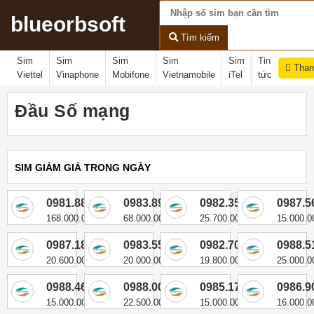
blueorbsoft
Tìm kiếm
Sim
Sim
Sim
Sim
Sim
Tin
Than
Viettel
Vinaphone
Mobifone
Vietnamobile
iTel
tức
Đầu Số mạng
SIM GIẢM GIÁ TRONG NGÀY
0981.888.333
0983.899.333
0982.356.333
0987.5
168.000.000
68.000.000
25.700.000
15.000.0
0987.181.333
0983.551.333
0982.707.333
0988.5
20.600.000
20.000.000
19.800.000
25.000.0
0988.461.333
0988.006.333
0985.178.333
0986.9
15.000.000
22.500.000
15.000.000
16.000.0