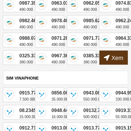
0987.399.603
0963.039.474
0962.053.494
0974.8
490.000
490.000
490.000
490.000
0982.467.050
0978.407.035
0985.628.400
0962.2
490.000
490.000
490.000
490.000
0988.070.048
0971.284.210
0971.771.273
0964.3
490.000
490.000
490.000
490.000
0325.337.316
0967.365.703
0385.331.031
Xem
390.000
490.000
390.000
thêm
SIM VINAPHONE
0915.77.00.55
0856.00.3333
0943.088888
0944.9
7.500.000
35.000.000
550.000.000
330.000.
08.23456709
0948.44.88.44
09132.77777
0919.3
15.000.000
16.000.000
500.000.000
55.000.0
0912.71.7799
0913.000.333
0913.779.779
0915.1