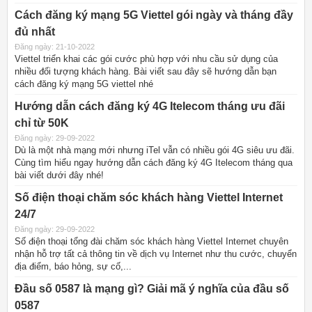
Cách đăng ký mạng 5G Viettel gói ngày và tháng đầy
đủ nhất
Đăng ngày: 21-10-2022
Viettel triển khai các gói cước phù hợp với nhu cầu sử dụng của
nhiều đối tượng khách hàng. Bài viết sau đây sẽ hướng dẫn bạn
cách đăng ký mạng 5G viettel nhé
Hướng dẫn cách đăng ký 4G Itelecom tháng ưu đãi
chỉ từ 50K
Đăng ngày: 29-09-2022
Dù là một nhà mạng mới nhưng iTel vẫn có nhiều gói 4G siêu ưu đãi.
Cùng tìm hiểu ngay hướng dẫn cách đăng ký 4G Itelecom tháng qua
bài viết dưới đây nhé!
Số điện thoại chăm sóc khách hàng Viettel Internet
24/7
Đăng ngày: 29-09-2022
Số điện thoại tổng đài chăm sóc khách hàng Viettel Internet chuyên
nhận hỗ trợ tất cả thông tin về dịch vụ Internet như thu cước, chuyển
địa điểm, báo hỏng, sự cố,...
Đầu số 0587 là mạng gì? Giải mã ý nghĩa của đầu số
0587