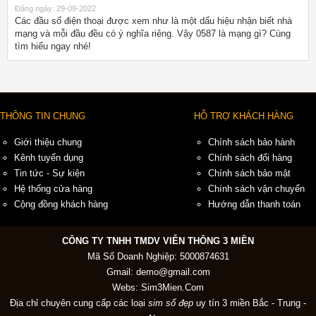
Đăng ngày: 29-09-2022
Các đầu số điện thoại được xem như là một dấu hiệu nhận biết nhà
mạng và mỗi đầu đều có ý nghĩa riêng. Vậy 0587 là mạng gì? Cùng
tìm hiểu ngay nhé!
THÔNG TIN CHUNG
HỖ TRỢ KHÁCH HÀNG
Giới thiệu chung
Chính sách bảo hành
Kênh tuyển dụng
Chính sách đổi hàng
Tin tức - Sự kiện
Chính sách bảo mật
Hệ thống cửa hàng
Chính sách vận chuyển
Cộng đồng khách hàng
Hướng dẫn thanh toán
CÔNG TY TNHH TMDV VIỄN THÔNG 3 MIỀN
Mã Số Doanh Nghiệp: 5000874631
Gmail:
demo@gmail.com
Webs: Sim3Mien.Com
Địa chỉ chuyên cung cấp các loại
sim số đẹp
uy tín 3 miền Bắc - Trung -