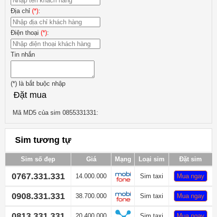
Địa chỉ
(*)
:
Điện thoại
(*)
:
Tin nhắn
(*)
là bắt buộc nhập
Đặt mua
Mã MD5 của sim 0855331331:
Sim tương tự
Sim số đẹp
Giá
Mạng
Loại sim
Đặt sim
0767.331.331
14.000.000
Sim taxi
Mua ngay
0908.331.331
38.700.000
Sim taxi
Mua ngay
0813.331.331
20.400.000
Sim taxi
Mua ngay