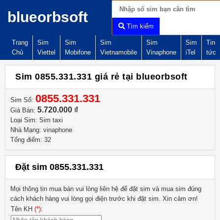
blueorbsoft
Tìm kiếm
Trang
Sim
Sim
Sim
Sim
Sim
Tin
Chủ
Viettel
Mobifone
Vietnamobile
Vinaphone
iTel
tức
Sim 0855.331.331 giá rẻ tại blueorbsoft
0855.331.331
Sim Số:
5.720.000 ₫
Giá Bán:
Loại Sim: Sim taxi
Nhà Mạng: vinaphone
Tổng điểm: 32
Đặt sim 0855.331.331
Mọi thông tin mua bán vui lòng liên hệ
để đặt sim và mua sim đúng
cách khách hàng vui lòng gọi điện trước khi đặt sim. Xin cảm ơn!
Tên KH
(*)
: