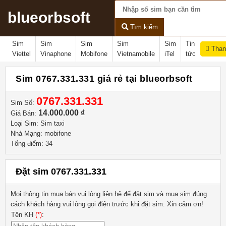
blueorbsoft
Tìm kiếm
Sim
Sim
Sim
Sim
Sim
Tin
Than
Viettel
Vinaphone
Mobifone
Vietnamobile
iTel
tức
Sim 0767.331.331 giá rẻ tại blueorbsoft
0767.331.331
Sim Số:
14.000.000 ₫
Giá Bán:
Loại Sim: Sim taxi
Nhà Mạng: mobifone
Tổng điểm: 34
Đặt sim 0767.331.331
Mọi thông tin mua bán vui lòng liên hệ
để đặt sim và mua sim đúng
cách khách hàng vui lòng gọi điện trước khi đặt sim. Xin cảm ơn!
Tên KH
(*)
: