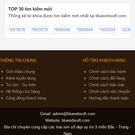
TOP 30 tìm kiếm mới
Thống kê từ khóa được tìm kiếm mới nhất tại blueorbsoft.com
*267878
*002079
*666666
*000444
*403434
12389
THÔNG TIN CHUNG
HỖ TRỢ KHÁCH HÀNG
Giới thiệu chung
Chính sách bảo hành
Kênh tuyển dụng
Chính sách đổi hàng
Tin tức - Sự kiện
Chính sách bảo mật
Hệ thống cửa hàng
Chính sách vận chuyển
Cộng đồng khách hàng
Hướng dẫn thanh toán
Gmail:
admin@blueorbsoft.com
Website: blueorbsoft.com
Địa chỉ chuyên cung cấp các loại
sim số đẹp
uy tín 3 miền Bắc - Trung -
Nam