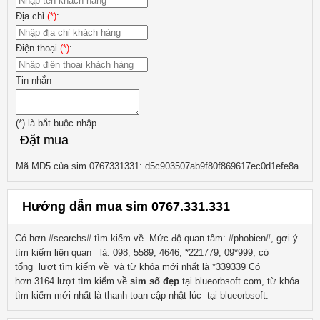
Địa chỉ
(*)
:
Điện thoại
(*)
:
Tin nhắn
(*)
là bắt buộc nhập
Đặt mua
Mã MD5 của sim 0767331331: d5c903507ab9f80f869617ec0d1efe8a
Hướng dẫn mua sim 0767.331.331
Có hơn #searchs# tìm kiếm về
Mức độ quan tâm: #phobien#, gợi ý
tìm kiếm liên quan
là:
098, 5589, 4646, *221779, 09*999
, có
tổng lượt tìm kiếm về
và từ khóa mới nhất là
*339339
Có
hơn
3164
lượt tìm kiếm về
sim số đẹp
tại blueorbsoft.com, từ khóa
tìm kiếm mới nhất là
thanh-toan
cập nhật lúc tại blueorbsoft.