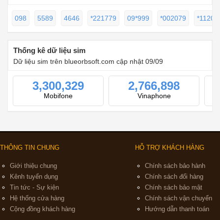
098
5589
4646
*221779
09*999
*002079
*11202
Thống kê dữ liệu sim
Dữ liệu sim trên blueorbsoft.com cập nhật 09/09
3,300,329
2,766,898
Mobifone
Vinaphone
THÔNG TIN CHUNG
HỖ TRỢ KHÁCH HÀNG
Giới thiệu chung
Chính sách bảo hành
Kênh tuyển dụng
Chính sách đổi hàng
Tin tức - Sự kiện
Chính sách bảo mật
Hệ thống cửa hàng
Chính sách vận chuyển
Cộng đồng khách hàng
Hướng dẫn thanh toán