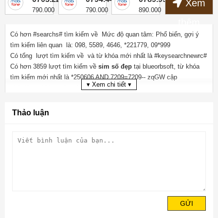
Xem
790.000
790.000
890.000
thêm
Có hơn #searchs# tìm kiếm về Mức độ quan tâm:
Phổ biến
, gợi ý
tìm kiếm liên quan
là:
098
,
5589
,
4646
,
*221779
,
09*999
Có tổng lượt tìm kiếm về và từ khóa mới nhất là #keysearchnewrc#
Có hơn
3859
lượt tìm kiếm về
sim số đẹp
tại blueorbsoft, từ khóa
tìm kiếm mới nhất là
*250606 AND 7209=7209-- zqGW
cập
▾ Xem chi tiết ▾
nhật lúc tại blue orb soft.
Mã MD5 của :
5423d66bfb5e2628d466ac20195693fb
Thảo luận
GỬI