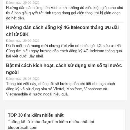
Đăng ngày: 29-09-2022
Hướng dẫn cách ứng tiền Viettel khi không đủ điều kiện giúp cho chủ
thuê bao giải quyết tốt tình trạng đang gọi điện thoại thì bị gián đoạn
do hết tiền.
Hướng dẫn cách đăng ký 4G Itelecom tháng ưu đãi
chỉ từ 50K
Đăng ngày: 29-09-2022
Dù là một nhà mạng mới nhưng iTel vẫn có nhiều gói 4G siêu ưu đãi.
Cùng tìm hiểu ngay hướng dẫn cách đăng ký 4G Itelecom tháng qua
bài viết dưới đây nhé!
Bật mí cách kích hoạt, cách sử dụng sim số tại nước
ngoài
Đăng ngày: 26-08-2022
Trong bài viết này, chúng tôi sẽ hướng dẫn chi tiết cho bạn cách
đăng ký và sử dụng sim số Viettel, Mobifone, Vinaphone và
Vietnamobile ở nước ngoài hiệu quả.
TOP 30 tìm kiếm nhiều nhất
Thống kê từ khóa được tìm kiếm nhiều nhất tại
blueorbsoft.com