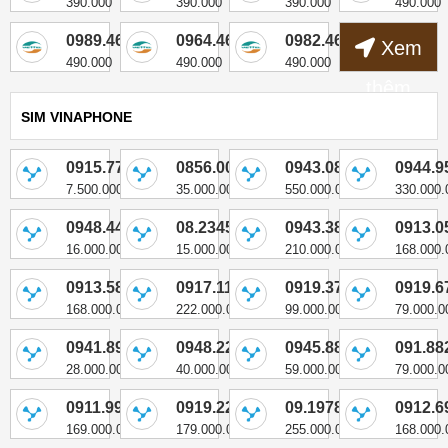
390.000
390.000
390.000
490.000
0989.468.921
0964.467.827
0982.467.050
Xem
490.000
490.000
490.000
thêm
SIM VINAPHONE
0915.77.00.55
0856.00.3333
0943.088888
0944.9
7.500.000
35.000.000
550.000.000
330.000.
0948.44.88.44
08.23456709
0943.38.38.38
0913.0
16.000.000
15.000.000
210.000.000
168.000.
0913.58.3333
0917.111.888
0919.377.999
0919.6
168.000.000
222.000.000
99.000.000
79.000.0
0941.89.79.89
0948.22.66.99
0945.886.999
091.88
28.000.000
40.000.000
59.000.000
79.000.0
0911.9999.89
0919.226.868
09.1978.7777
0912.6
169.000.000
179.000.000
255.000.000
168.000.