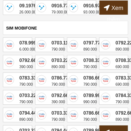
09.1976.1666
0916.779.888
0916.979.888
Xem
26.000.000
79.000.000
93.000.000
thêm
SIM MOBIFONE
078.999.8181
0703.11.77.55
0797.77.99.55
0792.2
6.000.000
790.000
890.000
890.000
0792.666.399
0703.22.44.22
0708.33.77.00
0708.3
390.000
890.000
790.000
690.000
0783.33.11.22
0786.77.66.00
0786.66.55.22
0783.3
790.000
790.000
790.000
690.000
0703.22.11.55
0792.666.855
0789.99.55.77
0784.3
790.000
390.000
990.000
790.000
0794.44.66.44
0703.33.11.55
0786.66.00.22
0792.6
890.000
790.000
790.000
890.000
0703.22.11.88
0794.44.77.22
0789.99.44.77