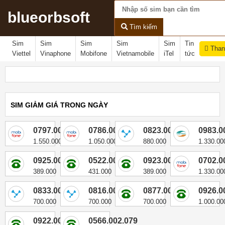
blueorbsoft
Tìm kiếm
Sim
Sim
Sim
Sim
Sim
Tin
Than
Viettel
Vinaphone
Mobifone
Vietnamobile
iTel
tức
SIM GIẢM GIÁ TRONG NGÀY
0797.002.079
0786.002.079
0823.002.079
0983.0
1.550.000
1.050.000
880.000
1.330.00
0925.002.079
0522.002.079
0923.002.079
0702.0
389.000
431.000
389.000
1.330.00
0833.002.079
0816.002.079
0877.002.079
0926.0
700.000
700.000
700.000
1.000.00
0922.002.079
0566.002.079