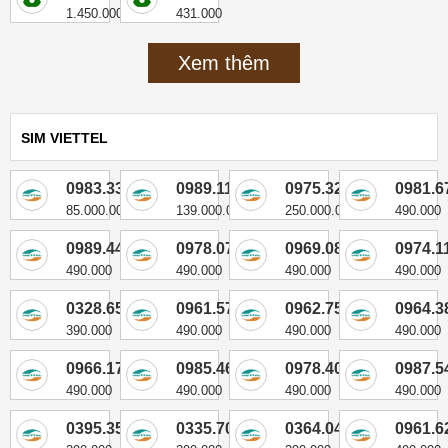
1.450.000
431.000
Xem thêm
SIM VIETTEL
0983.333.111
0989.11.77.99
0975.322222
0981.6
85.000.000
139.000.000
250.000.000
490.000
0989.440.825
0978.078.723
0969.088.913
0974.1
490.000
490.000
490.000
490.000
0328.650.115
0961.578.263
0962.755.808
0964.3
390.000
490.000
490.000
490.000
0966.176.485
0985.463.755
0978.407.035
0987.5
490.000
490.000
490.000
490.000
0395.358.086
0335.708.508
0364.041.941
0961.6