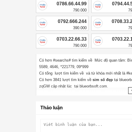
0786.66.44.99
0794.44.
790.000
7
0792.666.244
0708.33.
390.000
7
0703.22.66.33
0703.22.
790.000
7
Có hơn #searchs# tìm kiếm về Mức độ quan tâm:
Bì
5589
,
4646
,
*221779
,
09*999
Có tổng lượt tìm kiếm về và từ khóa mới nhất là #
Có hơn
3841
lượt tìm kiếm về
sim số đẹp
tại blueor
zqGW
cập nhật lúc tại blueorbsoft.com.
Mã MD5 của : 5423d66bfb5e2628d466ac20195693fb
Thảo luận