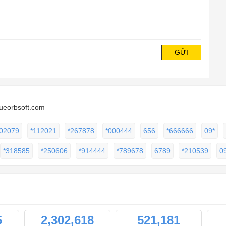
GỬI
lueorbsoft.com
02079
*112021
*267878
*000444
656
*666666
09*
*318585
*250606
*914444
*789678
6789
*210539
0
5
2,302,618
521,181