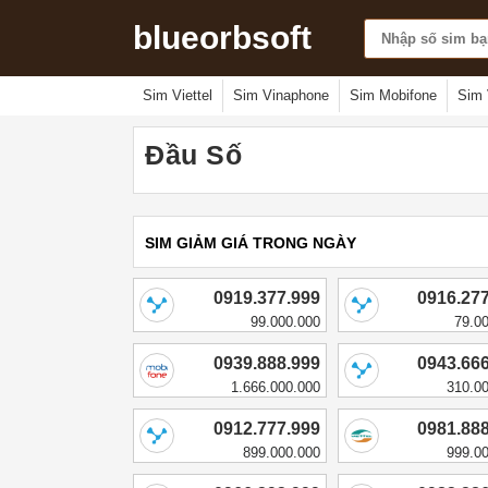
blueorbsoft
Sim Viettel
Sim Vinaphone
Sim Mobifone
Sim 
Đầu Số
SIM GIẢM GIÁ TRONG NGÀY
0919.377.999
0916.27
99.000.000
79.0
0939.888.999
0943.66
1.666.000.000
310.0
0912.777.999
0981.88
899.000.000
999.0