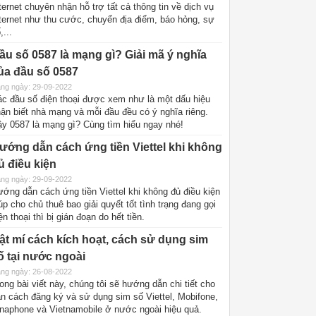
ternet chuyên nhận hỗ trợ tất cả thông tin về dịch vụ
ternet như thu cước, chuyển địa điểm, báo hỏng, sự
,...
ầu số 0587 là mạng gì? Giải mã ý nghĩa
ủa đầu số 0587
ng ngày: 29-09-2022
c đầu số điện thoại được xem như là một dấu hiệu
ận biết nhà mạng và mỗi đầu đều có ý nghĩa riêng.
y 0587 là mạng gì? Cùng tìm hiểu ngay nhé!
ướng dẫn cách ứng tiền Viettel khi không
ủ điều kiện
ng ngày: 29-09-2022
ớng dẫn cách ứng tiền Viettel khi không đủ điều kiện
úp cho chủ thuê bao giải quyết tốt tình trạng đang gọi
ện thoại thì bị gián đoạn do hết tiền.
ật mí cách kích hoạt, cách sử dụng sim
ố tại nước ngoài
ng ngày: 26-08-2022
ong bài viết này, chúng tôi sẽ hướng dẫn chi tiết cho
n cách đăng ký và sử dụng sim số Viettel, Mobifone,
naphone và Vietnamobile ở nước ngoài hiệu quả.