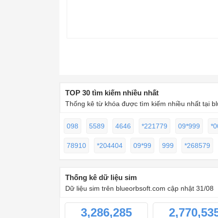
TOP 30 tìm kiếm nhiều nhất
Thống kê từ khóa được tìm kiếm nhiều nhất tại b
098
5589
4646
*221779
09*999
*0
78910
*204404
09*99
999
*268579
Thống kê dữ liệu sim
Dữ liệu sim trên blueorbsoft.com cập nhật 31/08
3,286,285
2,770,53