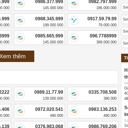
6.999
0986.377.999
0982.797.999
Sim
00.000
145.000.000
186.000.000
5.999
0988.345.999
0917.59.79.99
Si
00.000
199.000.000
79.000.000
Si
3999
0985.665.999
096.7788999
00.000
145.000.000
389.000.000
Si
Xem thêm
T
H
t
Đă
Dù
2222
0989.11.77.99
0335.708.508
4G
00.000
139.000.000
390.000
đă
S
6.406
0972.020.541
0983.136.253
I
90.000
490.000
490.000
Đă
Số
5.139
0376.983.068
0986.769.206