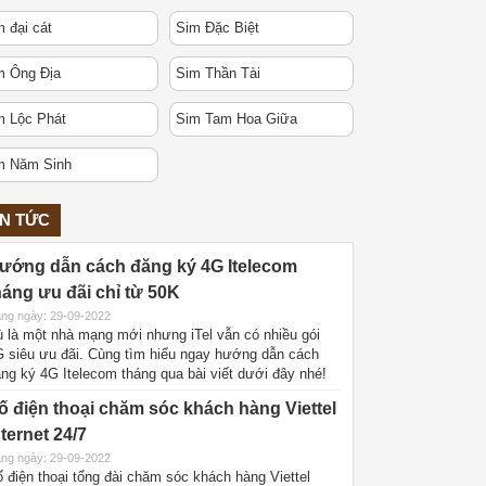
 đại cát
Sim Đặc Biệt
m Ông Địa
Sim Thần Tài
m Lộc Phát
Sim Tam Hoa Giữa
m Năm Sinh
IN TỨC
ướng dẫn cách đăng ký 4G Itelecom
háng ưu đãi chỉ từ 50K
ng ngày: 29-09-2022
 là một nhà mạng mới nhưng iTel vẫn có nhiều gói
 siêu ưu đãi. Cùng tìm hiểu ngay hướng dẫn cách
ng ký 4G Itelecom tháng qua bài viết dưới đây nhé!
ố điện thoại chăm sóc khách hàng Viettel
nternet 24/7
ng ngày: 29-09-2022
 điện thoại tổng đài chăm sóc khách hàng Viettel