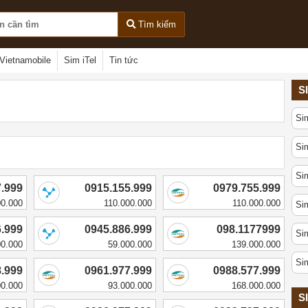
Tìm kiếm
Vietnamobile
Sim iTel
Tin tức
S
Si
Sim
Sim
7.999
0915.155.999
0979.755.999
00.000
110.000.000
110.000.000
Sim
6.999
0945.886.999
098.1177999
Sim
00.000
59.000.000
139.000.000
Si
8.999
0961.977.999
0988.577.999
00.000
93.000.000
168.000.000
S