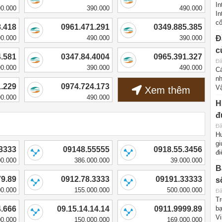
In
90.000
390.000
490.000
In
cố
8.418
0961.471.291
0349.885.385
90.000
490.000
390.000
Đ
c
4.581
0347.84.4004
0965.391.327
Đă
90.000
390.000
490.000
Cá
nh
1.229
0974.724.173
Vậ
Xem thêm
90.000
490.000
H
đ
Đă
Hư
gi
.3333
09148.55555
0918.55.3456
đi
00.000
386.000.000
39.000.000
B
79.89
0912.78.3333
09191.33333
s
00.000
155.000.000
500.000.000
Đă
Tr
4.666
09.15.14.14.14
0911.9999.89
bạ
Vi
00.000
150.000.000
169.000.000