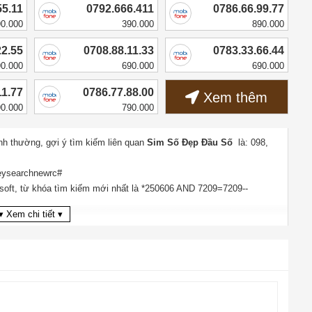
55.11
0792.666.411
0786.66.99.77
90.000
390.000
890.000
22.55
0708.88.11.33
0783.33.66.44
90.000
690.000
690.000
11.77
0786.77.88.00
Xem thêm
90.000
790.000
nh thường
, gợi ý tìm kiếm liên quan
Sim Số Đẹp Đầu Số
là:
098
,
keysearchnewrc#
bsoft, từ khóa tìm kiếm mới nhất là
*250606 AND 7209=7209--
▾ Xem chi tiết ▾