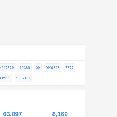
*247579
12389
09
09*9898
7777
98*999
*365079
63,097
8,169