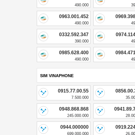
490.000
3
0963.001.452
0969.39
490.000
4
0332.592.347
0974.11
390.000
4
0985.628.400
0984.47
490.000
4
SIM VINAPHONE
0915.77.00.55
0856.00
7.500.000
35.0
0948.868.868
0941.89.
245.000.000
28.0
0944.000000
0919.22
699.000.000
26.0