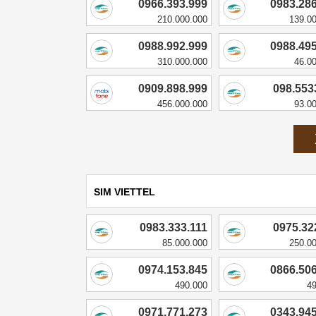
0966.393.999
0983.28
210.000.000
139.0
0988.992.999
0988.49
310.000.000
46.0
0909.898.999
098.553
456.000.000
93.0
SIM VIETTEL
0983.333.111
0975.32
85.000.000
250.0
0974.153.845
0866.50
490.000
4
0971.771.273
0343.94